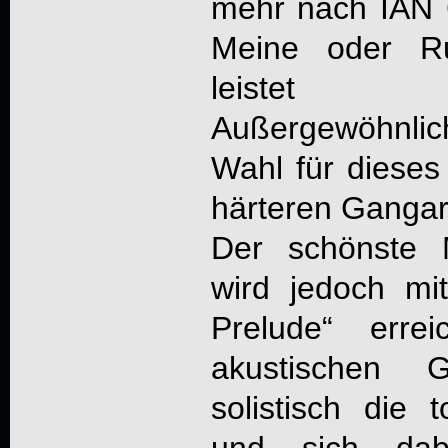
mehr nach IAN 
Meine oder Ru
leistet 
Außergewöhnlic
Wahl für dieses 
härteren Gangar
Der schönste 
wird jedoch m
Prelude“ erre
akustischen G
solistisch die t
und sich dab