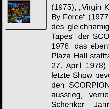
(1975), „Virgin 
By Force“ (1977
des gleichnami
Tapes“ der SC
1978, das ebenf
Plaza Hall stat
27. April 1978)
letzte Show be
den SCORPIONS
ausstieg, verr
Schenker Jah