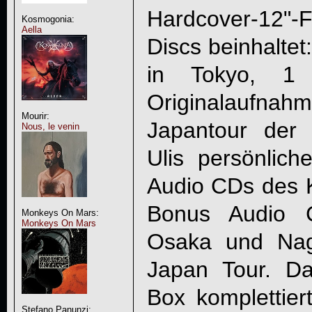
Hardcover-12"
Kosmogonia:
Aella
Discs beinhaltet
in Tokyo, 1
Originalauf
Mourir:
Japantour der 
Nous, le venin
Ulis persönlic
Audio CDs des K
Bonus Audio 
Monkeys On Mars:
Monkeys On Mars
Osaka und Nag
Japan Tour. Da
Box komplettie
Stefano Panunzi: