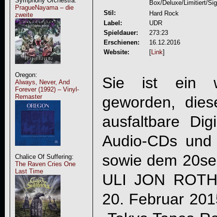
Symphony Orchestra:
Box/Deluxe/Limitiert/Sig
PragueNayama – die
Stil:
Hard Rock
zweite
Label:
UDR
Spieldauer:
273:23
Erschienen:
16.12.2016
Website:
[
Link
]
Oregon:
Sie ist ein 
Always, Never, And
Forever (1992) – Vinyl-
Remaster
geworden, diese
ausfaltbare Di
Audio-CDs und
sowie dem 20sei
Chalice Of Suffering:
The Raven Cries One
Last Time
ULI JON ROT
20. Februar 2015