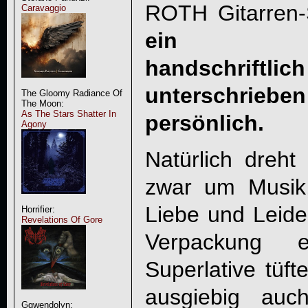
ROTH
Gitarren-
Caravaggio
ein Echth
handschriftl
unterschrieb
The Gloomy Radiance Of
The Moon:
As The Stars Shatter In
persönlich.
Agony
Natürlich dreht 
zwar um Musik,
Liebe und Leide
Horrifier:
Revelations Of Gore
Verpackung 
Superlative tüf
ausgiebig auc
Ggwendolyn: