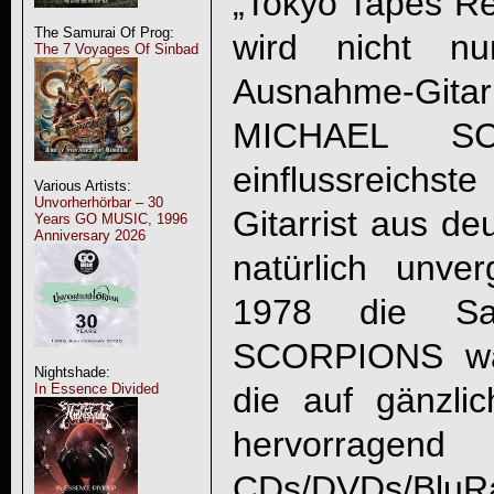
„
Tokyo Tapes Rev
The Samurai Of Prog:
wird nicht n
The 7 Voyages Of Sinbad
Ausnahme-Git
MICHAEL S
einflussreichs
Various Artists:
Unvorherhörbar – 30
Gitarrist aus de
Years GO MUSIC, 1996
Anniversary 2026
natürlich unv
1978 die Sa
SCORPIONS war
Nightshade:
die auf gänzlic
In Essence Divided
hervorragend
CDs/DVDs/BluR