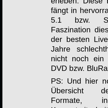
erleben. Diese
fängt in hervorr
5.1 bzw. Ste
Faszination die
der besten Live-
Jahre schlech
nicht noch ein
DVD bzw. BluRay
PS: Und hier n
Übersicht de
Formate, 