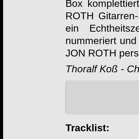
Box komplettie
ROTH
Gitarren-
ein Echtheitszer
nummeriert und
JON ROTH
pers
Thoralf Koß - C
Tracklist: