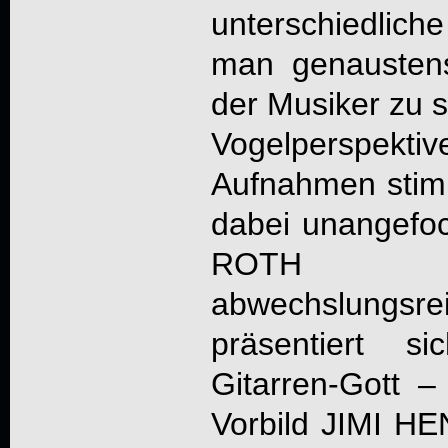
unterschiedlich
man genaustens 
der Musiker zu 
Vogelperspektive
Aufnahmen stimm
dabei unangefoc
ROTH
und
abwechslungsreic
präsentiert s
Gitarren-Gott –
Vorbild JIMI H