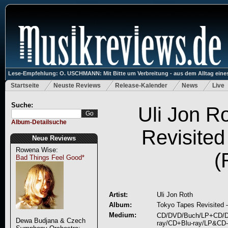
Lese-Empfehlung: O. USCHMANN: Mit Bitte um Verbreitung - aus dem Alltag eines
Startseite
Neuste Reviews
Release-Kalender
News
Live
Suche:
Uli Jon R
Album-Detailsuche
Revisited
Neue Reviews
Rowena Wise:
(
Bad Things Feel Good*
Artist:
Uli Jon Roth
Album:
Tokyo Tapes Revisited –
Medium:
CD/DVD/Buch/LP+CD/Do
Dewa Budjana & Czech
ray/CD+Blu-ray/LP&CD-