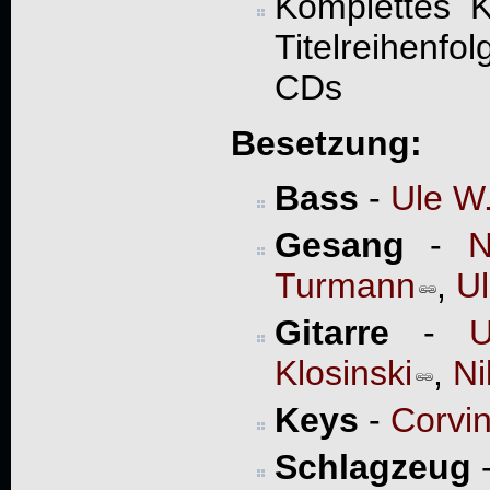
Komplettes K
Titelreihenf
CDs
Besetzung:
Bass
-
Ule W.
Gesang
-
N
Turmann
,
Ul
Gitarre
-
U
Klosinski
,
Ni
Keys
-
Corvi
Schlagzeug