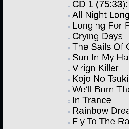
CD 1 (75:33):
All Night Lon
Longing For F
Crying Days
The Sails Of
Sun In My H
Virign Killer
Kojo No Tsuki
We‘ll Burn Th
In Trance
Rainbow Dre
Fly To The R