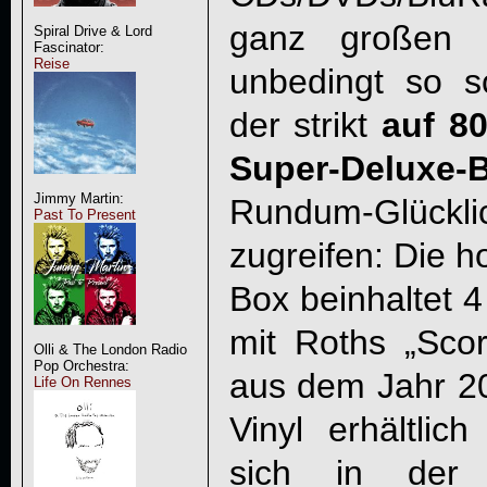
ganz großen H
Spiral Drive & Lord
Fascinator:
Reise
unbedingt so s
der strikt
auf 80
Super-Deluxe-
Jimmy Martin:
Rundum-Glückli
Past To Present
zugreifen: Die h
Box beinhaltet 4
mit Roths „Scor
Olli & The London Radio
Pop Orchestra:
aus dem Jahr 20
Life On Rennes
Vinyl erhältlic
sich in der 