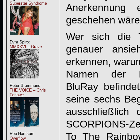
Superstar Syndrome
Anerkennung e
geschehen wäre
Wer sich die T
Dvm Spiro:
genauer ansie
MMXXVI – Grave
erkennen, warum 
Namen der Ko
BluRay befinde
Peter Brummund:
THE VOICE – Chris
Farlowe
seine sechs Begl
ausschließlich
SCORPIONS-Zeit
To The Rainbow
Rob Harrison:
Overflow