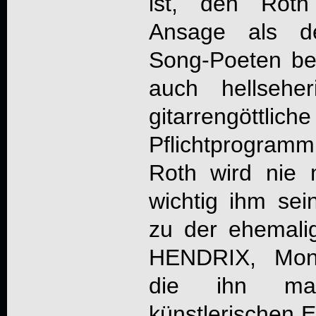
ist, den Roth
Ansage als d
Song-Poeten be
auch hellsehe
gitarrengöttliche
Pflichtprogra
Roth wird nie
wichtig ihm sei
zu der ehemali
HENDRIX, Mon
die ihn maß
künstlerischen E