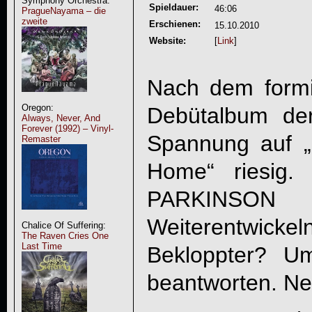
Symphony Orchestra:
Spieldauer:
46:06
PragueNayama – die
zweite
Erschienen:
15.10.2010
Website:
[
Link
]
Nach dem formid
Oregon:
Debütalbum de
Always, Never, And
Forever (1992) – Vinyl-
Spannung auf „
Remaster
Home
“ riesig
PARKINSON
se
Weiterentwic
Chalice Of Suffering:
The Raven Cries One
Last Time
Bekloppter? U
beantworten. Nein