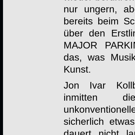
nur ungern, a
bereits beim Sc
über den Erstli
MAJOR PARKI
das, was Musik 
Kunst.
Jon Ivar Koll
inmitten 
unkonventionell
sicherlich etw
dauert nicht la