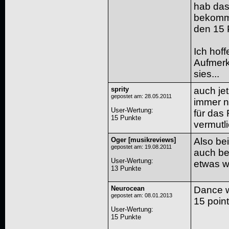
hab das
bekomme
den 15 
Ich hof
Aufmerk
sies...
sprity
auch jet
gepostet am: 28.05.2011
immer n
User-Wertung
:
für das
15 Punkte
vermutli
Oger [musikreviews]
Also bei
gepostet am: 19.08.2011
auch be
User-Wertung
:
etwas w
13 Punkte
Neurocean
Dance w
gepostet am: 08.01.2013
15 poin
User-Wertung
:
15 Punkte