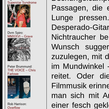
Superstar Syndrome
Passagen, die 
Lunge pressen
Desperado-Git
Dvm Spiro:
Nichtraucher b
MMXXVI – Grave
Wunsch sugger
zuzulegen, mit
im Mundwinkel 
Peter Brummund:
THE VOICE – Chris
reitet. Oder d
Farlowe
Filmmusik erinne
man sich mit 
einer fesch gek
Rob Harrison:
Overflow