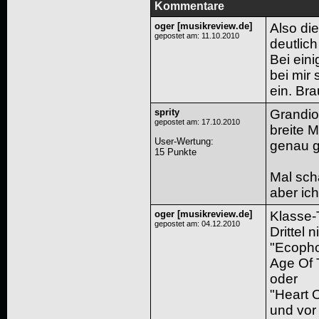
Kommentare
oger [musikreview.de]
Also di
gepostet am: 11.10.2010
deutlich
Bei eini
bei mir
ein. Bra
sprity
Grandios
gepostet am: 17.10.2010
breite 
User-Wertung
:
genau g
15 Punkte
Mal scha
aber ich
oger [musikreview.de]
Klasse-
gepostet am: 04.12.2010
Drittel 
"Ecopho
Age Of 
oder
"Heart O
und vor 