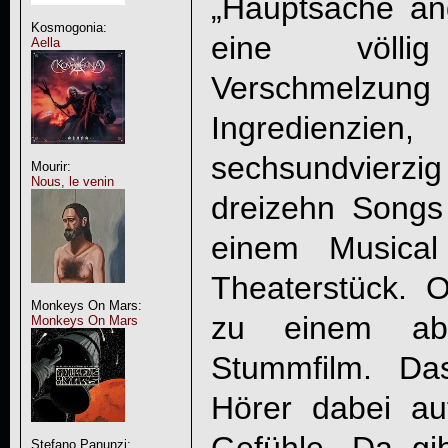
„Hauptsache an
Kosmogonia:
eine völlig 
Aella
Verschmelzung 
Ingredienzi
sechsundvierz
Mourir:
Nous, le venin
dreizehn Songs
einem Musica
Theaterstück. 
Monkeys On Mars:
zu einem abs
Monkeys On Mars
Stummfilm. Da
Hörer dabei au
Stefano Panunzi: