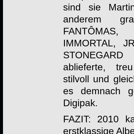
sind sie Mart
anderem gra
FANTÔMAS
IMMORTAL, JR
STONEGARD
ablieferte, tre
stilvoll und gle
es demnach ge
Digipak.
FAZIT: 2010 ka
erstklassige Alb