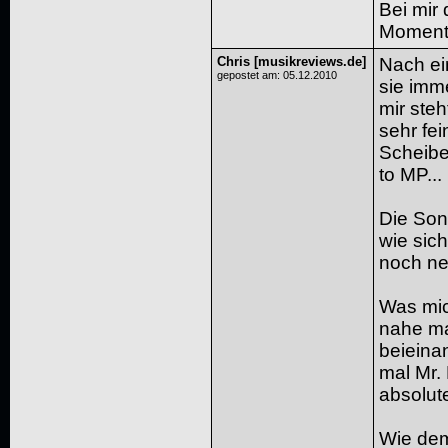
Bei mir 
Moment 
Chris [musikreviews.de]
Nach ei
gepostet am: 05.12.2010
sie imm
mir steh
sehr fei
Scheibe
to MP...
Die Son
wie sich
noch ne 
Was mich
nahe ma
beieina
mal Mr. 
absolut
Wie dem