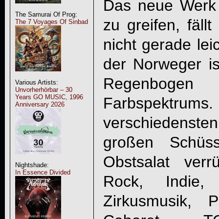
Das neue Werk
The Samurai Of Prog:
zu greifen, fäll
The 7 Voyages Of Sinbad
nicht gerade lei
der Norweger is
Regenbogen 
Various Artists:
Unvorherhörbar – 30
Years GO MUSIC, 1996
Farbspektru
Anniversary 2026
verschiedenst
großen Schüs
Obstsalat ver
Nightshade:
In Essence Divided
Rock, Indie,
Zirkusmusik, 