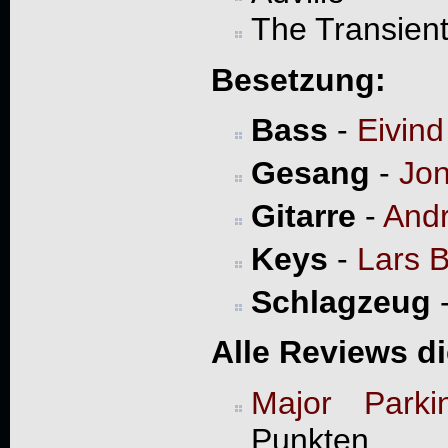
The Transien
Besetzung:
Bass
-
Eivin
Gesang
-
Jon
Gitarre
-
And
Keys
-
Lars 
Schlagzeug
Alle Reviews d
Major Parki
Punkten