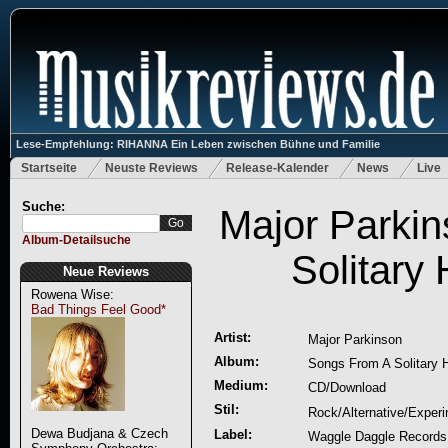
Lese-Empfehlung: RIHANNA Ein Leben zwischen Bühne und Familie
Startseite
Neuste Reviews
Release-Kalender
News
Live
Suche:
Major Parki
Album-Detailsuche
Solitary
Neue Reviews
Rowena Wise:
Bad Things Feel Good*
Artist:
Major Parkinson
Album:
Songs From A Solitary
Medium:
CD/Download
Stil:
Rock/Alternative/Experi
Dewa Budjana & Czech
Label:
Waggle Daggle Records