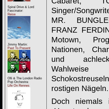
Cabaret, T
Spiral Drive & Lord
Singer/Songwri
Fascinator:
Reise
MR. BUNGLE-
FRANZ FERDIN
Motown, Prog
Jimmy Martin:
Nationen, Char
Past To Present
und achleckmi
Wahlweise
Schokostreusel
Olli & The London Radio
Pop Orchestra:
Life On Rennes
rostigen Nägeln.
Doch niemals 