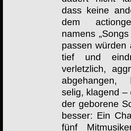
dass keine and
dem actiongel
namens „
Songs
passen würden a
tief und eindr
verletzlich, agg
abgehangen, b
selig, klagend –
der geborene Sc
besser: Ein Ch
fünf Mitmusike