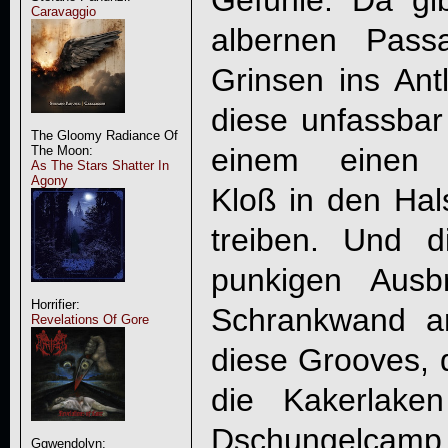
Gefühle. Da gi
Caravaggio
albernen Pass
Grinsen ins Ant
diese unfassbar
The Gloomy Radiance Of
einem einen 
The Moon:
As The Stars Shatter In
Agony
Kloß in den Hal
treiben. Und d
punkigen Ausb
Horrifier:
Schrankwand a
Revelations Of Gore
diese Grooves, d
die Kakerlake
Dschungelcamp. 
Ggwendolyn: