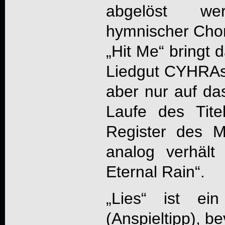
abgelöst we
hymnischer Chor
„Hit Me“ bringt 
Liedgut
CYHRA
aber nur auf das
Laufe des Tite
Register des M
analog verhäl
Eternal Rain“.
„Lies“ ist ein
(Anspieltipp), be