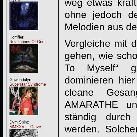
weg etwas kräft
ohne jedoch de
Melodien aus de
Horrifier:
Vergleiche mit 
Revelations Of Gore
gehen, wie scho
To Myself“ g
dominieren hier
Ggwendolyn:
Superstar Syndrome
cleane Gesan
AMARATHE un
ständig durch
Dvm Spiro:
werden. Solcher
MMXXVI – Grave