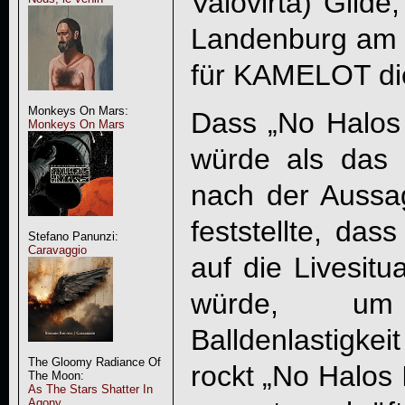
Valovirta) Gilde
Landenburg am S
für KAMELOT die
Monkeys On Mars:
Dass „
No Halos 
Monkeys On Mars
würde als das 
nach der Aussag
feststellte, da
Stefano Panunzi:
Caravaggio
auf die Livesitu
würde, um
Balldenlastigke
The Gloomy Radiance Of
rockt „
No Halos I
The Moon:
As The Stars Shatter In
Agony