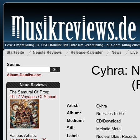
Lese-Empfehlung: O. USCHMANN: Mit Bitte um Verbreitung - aus dem Alltag eines
Startseite
Neuste Reviews
Release-Kalender
News
Live
Suche:
Cyhra: N
Album-Detailsuche
(
Neue Reviews
The Samurai Of Prog:
The 7 Voyages Of Sinbad
Artist:
Cyhra
Album:
No Halos In Hell
Medium:
CD/Download
Stil:
Melodic Metal
Various Artists:
Label:
Nuclear Blast Records