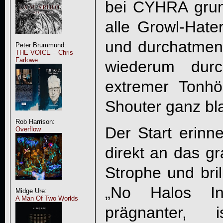
bei
CYHRA
grun
alle Growl-Hate
und durchatmen
Peter Brummund:
THE VOICE – Chris
Farlowe
wiederum durc
extremer Tonhöh
Shouter ganz bl
Rob Harrison:
Der Start erinne
Overflow
direkt an das g
Strophe und bril
„
No Halos In
Midge Ure:
A Man Of Two Worlds
prägnanter,