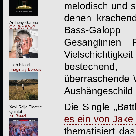
melodisch und so
denen krachend
Anthony Garone:
Bass-Galop
OK, But Why?
Gesanglinien 
Vielschichtigkei
bestechend
Josh Island:
Imaginary Borders
überraschende 
Aushängeschild 
Die Single „Bat
Xavi Reija Electric
Quintet:
es ein von Jake 
Nu Breed
thematisiert da