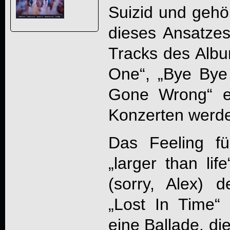
Suizid und gehör
dieses Ansatzes
Tracks des Alb
One“, „Bye Bye
Gone Wrong“ e
Konzerten werde
Das Feeling f
„larger than li
(sorry, Alex) d
„Lost In Time“ 
eine Ballade, di