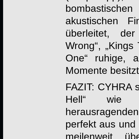
bombastischen 
akustischen F
überleitet, d
Wrong“, „Kings 
One“ ruhige, 
Momente besitzt
FAZIT:
CYHRA
s
Hell
“ wie 
herausragenden 
perfekt aus und 
meilenweit üb