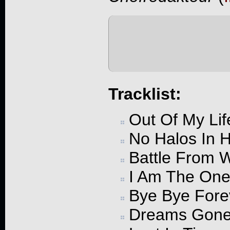
Tracklist:
Out Of My Lif
No Halos In H
Battle From W
I Am The On
Bye Bye Fore
Dreams Gone