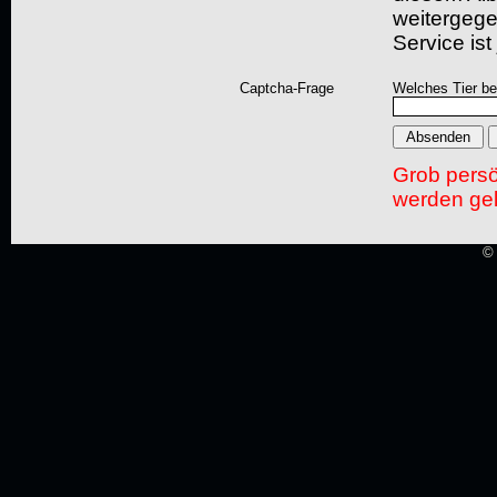
weitergegeb
Service ist
Captcha-Frage
Welches Tier bel
Grob pers
werden gel
© 