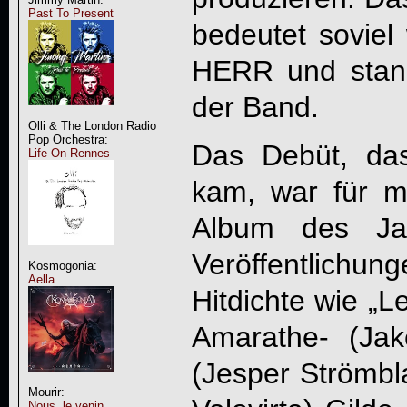
Past To Present
bedeutet soviel
HERR und stan
der Band.
Olli & The London Radio
Pop Orchestra:
Das Debüt, da
Life On Rennes
kam, war für m
Album des Jah
Veröffentlichu
Kosmogonia:
Aella
Hitdichte wie „L
Amarathe- (Ja
(Jesper Strömb
Mourir:
Nous, le venin