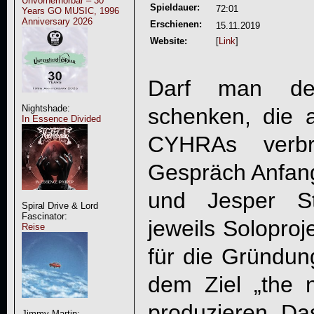
Unvorherhörbar – 30
Spieldauer:
72:01
Years GO MUSIC, 1996
Anniversary 2026
Erschienen:
15.11.2019
Website:
[
Link
]
Darf man de
Nightshade:
schenken, die 
In Essence Divided
CYHRA
s verbr
Gespräch Anfan
und Jesper St
Spiral Drive & Lord
Fascinator:
jeweils Soloproj
Reise
für die Gründun
dem Ziel „the n
produzieren. Da
Jimmy Martin: