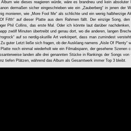
in Album wie dieses reagieren würde, wäre es brandneu und kein absoluter 
non dermaßen sicher eingeschrieben wie ein „Zauberberg“ in jenen der Welt
ig monieren, wie „More Fool Me“ als schlichte und ein wenig halbherzige Ak
Of Fifth“ auf dieser Platte aus dem Rahmen fällt. Der einzige Song, den n
ger Phil Collins, das erste Mal. Oder ich könnte laut darüber nachdenken,
napp zwölf Minuten übertreibt und genau dort, wo die anderen, langen Brec
rogrock“ auf so nerdig-skurille Art verkörpert, dass man zumindest verste
 Zu guter Letzt ließe sich fragen, ob der Ausklang namens „Aisle Of Plenty“ wir
Platte noch einmal wiederholt wie ein Filmabspann, der gesehene Szenen co
essanterweise landen alle drei genannten Stücke in Rankings der Songs von
nz tiefen Plätzen, während das Album als Gesamtwerk immer Top 3 bleibt.