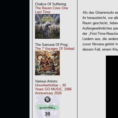
Chalice Of Suffering:
The Raven Cries One
Last Time
Als das Gitarrensolo ei
ihr herausbricht, vor a
Raum geschickt, liebev
Außergewöhnliches pass
der „First-Time-Reacti
Liedern aus, die ander
zuvor Nirvana gehört 
The Samurai Of Prog:
The 7 Voyages Of Sinbad
diesem Fall, einem Kla
Various Artists:
Unvorherhörbar – 30
Years GO MUSIC, 1996
Anniversary 2026