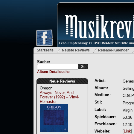
Lese-Empfehlung: O. USCHMANN: Mit Bitte um Ve
Startseite
Neuste Reviews
Release-Kalender
Suche:
Album-Detailsuche
Artist:
Neue Reviews
Genes
Album:
Oregon:
Sellin
Always, Never, And
Medium:
CD/LP
Forever (1992) – Vinyl-
Remaster
Stil:
Progr
Label:
Virgin
Spieldauer:
53:36
Erschienen:
12.10
Website:
[
Link
]