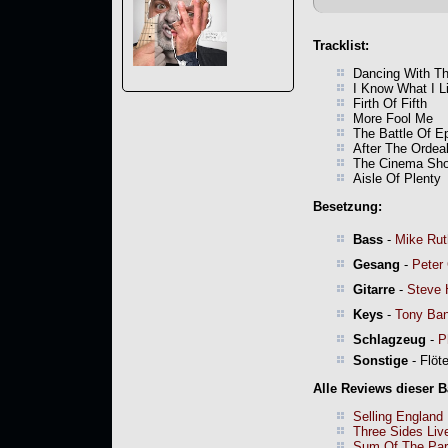
Tracklist:
Dancing With Th
I Know What I L
Firth Of Fifth
More Fool Me
The Battle Of E
After The Ordea
The Cinema Sh
Aisle Of Plenty
Besetzung:
Bass
-
Mike Rut
Gesang
-
Peter 
Gitarre
-
Steve 
Keys
-
Tony Ba
Schlagzeug
-
P
Sonstige
- Flöt
Alle Reviews dieser 
Selling England
Three Sides Liv
Sum Of The Par