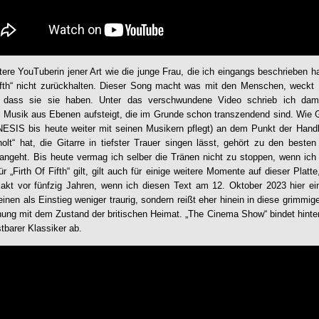
tere YouTuberin jener Art wie die junge Frau, die ich eingangs beschrieben h
Fifth“ nicht zurückhalten. Dieser Song macht was mit den Menschen, weckt
n, dass sie sie haben. Unter das verschwundene Video schrieb ich da
 Musik aus Ebenen aufsteigt, die im Grunde schon transzendend sind. Wie Gi
NESIS
bis heute weiter mit seinen Musikern pflegt) an dem Punkt der Hand
olt“ hat, die Gitarre in tiefster Trauer singen lässt, gehört zu den besten 
t angeht. Bis heute vermag ich selber die Tränen nicht zu stoppen, wenn ic
 „Firth Of Fifth“ gilt, gilt auch für einige weitere Momente auf dieser Plat
xakt vor fünfzig Jahren, wenn ich diesen Text am 12. Oktober 2023 hier ei
inen als Einstieg weniger traurig, sondern reißt eher hinein in diese grimmig
ung mit dem Zustand der britischen Heimat. „The Cinema Show“ bindet hinten r
tbarer Klassiker ab.