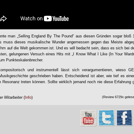
nte man „
Selling England By The Pound
“ aus diesen Gründen sogar bloß
eits muss dieses musikalische Wunder angemessen gegen das Meiste abgeg
ihm auf die Welt gekommen ist. Und es will bedacht sein, dass es sich bei d
sten, gelungenen Versuch eines Hits mit „I Know What I Like (In Your Ward
 um Punkteskalenbrecher.
kompositorisch und instrumentell lässt sich verargumentieren, wieso
GE
Musikgeschichte geschrieben haben. Entscheidend ist aber, wie tief es einen
 Resonanz treten können. Sollte wirklich jemand noch nie diese Erfahrung 
r Mitarbeiter
(
Info
)
(Review 6729x gelesen