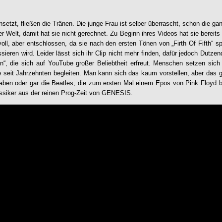
nsetzt, fließen die Tränen. Die junge Frau ist selber überrascht, schon die g
ller Welt, damit hat sie nicht gerechnet. Zu Beginn ihres Videos hat sie berei
oll, aber entschlossen, da sie nach den ersten Tönen von „Firth Of Fifth“ sp
ieren wird. Leider lässt sich ihr Clip nicht mehr finden, dafür jedoch Dutze
on“, die sich auf YouTube großer Beliebtheit erfreut. Menschen setzen sich 
e seit Jahrzehnten begleiten. Man kann sich das kaum vorstellen, aber das gi
haben oder gar die Beatles, die zum ersten Mal einem Epos von Pink Floyd 
ssiker aus der reinen Prog-Zeit von
GENESIS
.