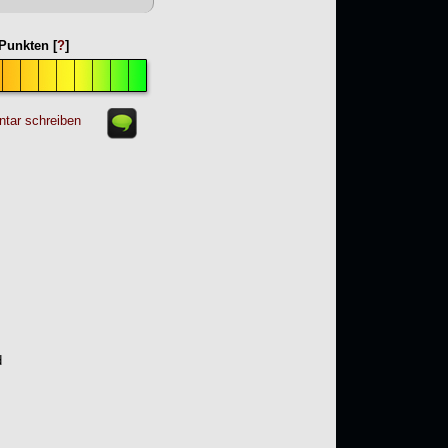
Punkten [
?
]
tar schreiben
d