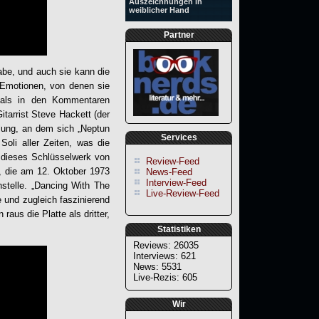
Auszeichnungen in
weiblicher Hand
Partner
abe, und auch sie kann die
 Emotionen, von denen sie
mals in den Kommentaren
tarrist Steve Hackett (der
lung, an dem sich „Neptun
Services
Soli aller Zeiten, was die
h dieses Schlüsselwerk von
Review-Feed
te, die am 12. Oktober 1973
News-Feed
Interview-Feed
nstelle. „Dancing With The
Live-Review-Feed
e und zugleich faszinierend
aus die Platte als dritter,
Statistiken
Reviews: 26035
Interviews: 621
News: 5531
Live-Rezis: 605
Wir