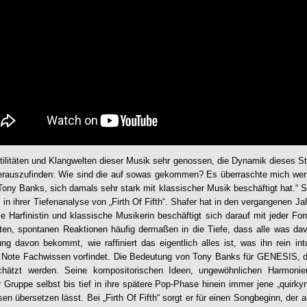
tilitäten und Klangwelten dieser Musik sehr genossen, die Dynamik dieses Stü
herauszufinden: Wie sind die auf sowas gekommen? Es überraschte mich wenig
ony Banks, sich damals sehr stark mit klassischer Musik beschäftigt hat.“ S
, in ihrer Tiefenanalyse von „Firth Of Fifth“. Shafer hat in den vergangenen Ja
e Harfinistin und klassische Musikerin beschäftigt sich darauf mit jeder Fo
ten, spontanen Reaktionen häufig dermaßen in die Tiefe, dass alle was da
g davon bekommt, wie raffiniert das eigentlich alles ist, was ihn rein intui
ür Note Fachwissen vorfindet. Die Bedeutung von Tony Banks für
GENESIS
, 
chätzt werden. Seine kompositorischen Ideen, ungewöhnlichen Harmonien 
ruppe selbst bis tief in ihre spätere Pop-Phase hinein immer jene „quirkyn
n übersetzen lässt. Bei „Firth Of Fifth“ sorgt er für einen Songbeginn, der