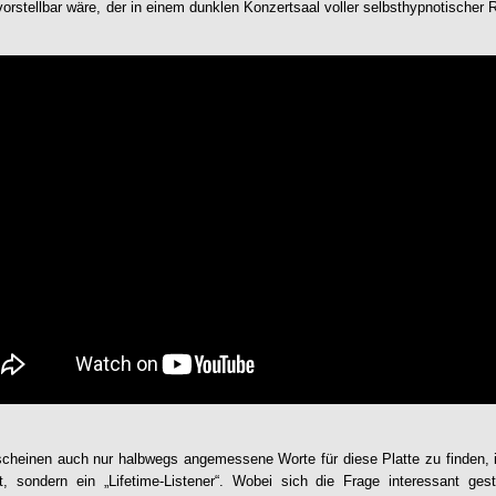
vorstellbar wäre, der in einem dunklen Konzertsaal voller selbsthypnotischer
scheinen auch nur halbwegs angemessene Worte für diese Platte zu finden, 
ist, sondern ein „Lifetime-Listener“. Wobei sich die Frage interessant ge