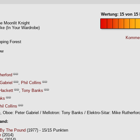
Wertung:
15
von
15
e Moonlit Knight
ike (In Your Wardrobe)
Kommen
pping Forest
l
ow
herford
Gabriel
,
Phil Collins
Hackett
,
Tony Banks
nks
hil Collins
e, Oboe: Peter Gabriel / Mellotron: Tony Banks / Elektro-Sitar: Mike Rutherfor
Band:
 By The Pound
(1977) - 15/15 Punkten
e
(2014)
ts
(2014)