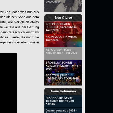
UNDARLIH
anze Zeit, doch was nun aus
ts den kleinen Sohn aus dem
Neu & Live
ürte, wie hier gleich etwas
CRIPPLED BLACK
nde weitere aus der Gattung
PHOENIX | Sceaduhelm
Tour 2026
darin tatsächlich erstmals
bt es. Leute, die noch nie
KARNIVOOL | In Verses
Tour 2026
begegnen oder eben, wie in
HYPOCRISY | Mass
Hallucination Tour 2026
BRÖSELMASCHINE |
Konzert in Lichtentanne
2026
SABATON | THE
LEGENDARY TOUR 2025
Neue Kolumnen
RIHANNA Ein Leben
zwischen Bühne und
Familie
Grammy-Awards 2024 -