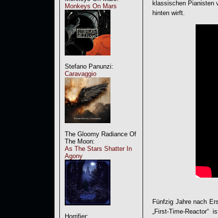
klassischen Pianisten 
Monkeys On Mars
hinten wirft.
Stefano Panunzi:
Caravaggio
The Gloomy Radiance Of
The Moon:
As The Stars Shatter In
Agony
Fünfzig Jahre nach Er
„First-Time-Reactor“ 
Horrifier: