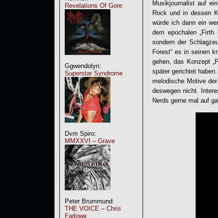
Musikjournalist auf e
Revelations Of Gore
Rock und in dessen Ka
würde ich dann ein wen
dem epochalen „Firth 
sondern der Schlagzeu
Forest“ es in seinen k
gehen, das Konzept „P
Ggwendolyn:
später gerichtet haben.
Superstar Syndrome
melodische Motive der 
deswegen nicht. Inter
Nerds gerne mal auf ga
Dvm Spiro:
MMXXVI – Grave
Peter Brummund:
THE VOICE – Chris
Farlowe