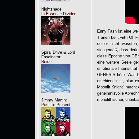
Nightshade:
In Essence Divided
Enny Fash ist eine wei
Tränen bei „Firth Of 
selber nicht wusste
sinngemäß, dass derlei
Spiral Drive & Lord
diese Epoche von
GE
Fascinator:
Reise
eine weitere Seele geh
emotionale Intensititä
GENESIS
höre. Was für
erschienen ist, also e
Moonlit Knight“ macht e
geheimnisvolle Abrechn
monolithischer, unantas
Jimmy Martin:
Past To Present