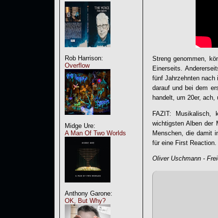
Rob Harrison:
Streng genommen, kön
Overflow
Einerseits. Anderers
fünf Jahrzehnten nach 
darauf und bei dem er
handelt, um 20er, ach,
FAZIT: Musikalisch, 
wichtigsten Alben der 
Midge Ure:
A Man Of Two Worlds
Menschen, die damit in
für eine First Reaction.
Oliver Uschmann - Freie
Anthony Garone:
OK, But Why?