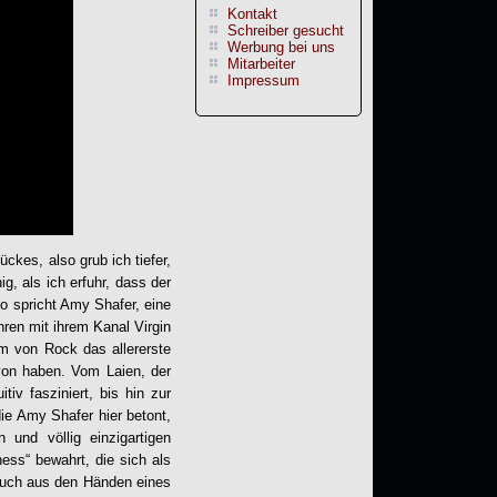
Kontakt
Schreiber gesucht
Werbung bei uns
Mitarbeiter
Impressum
ckes, also grub ich tiefer,
, als ich erfuhr, dass der
o spricht Amy Shafer, eine
hren mit ihrem Kanal Virgin
rm von Rock das allererste
von haben. Vom Laien, der
tiv fasziniert, bis hin zur
die Amy Shafer hier betont,
und völlig einzigartigen
ess“ bewahrt, die sich als
 auch aus den Händen eines