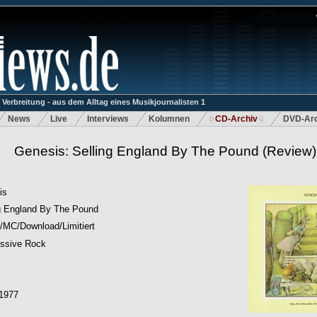
rbreitung - aus dem Alltag eines Musikjournalisten 1
News
Live
Interviews
Kolumnen
CD-Archiv
DVD-Arc
Genesis: Selling England By The Pound
(Review)
is
g England By The Pound
/MC/Download/Limitiert
essive Rock
.1977