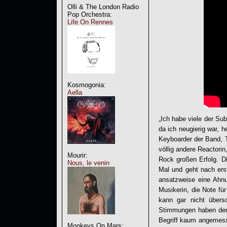
Olli & The London Radio
Pop Orchestra:
Life On Rennes
Kosmogonia:
Aella
„Ich habe viele der Sub
da ich neugierig war, 
Keyboarder der Band, T
völlig andere Reactorin
Mourir:
Rock großen Erfolg. Di
Nous, le venin
Mal und geht nach ers
ansatzweise eine Ahnun
Musikerin, die Note f
kann gar nicht übers
Stimmungen haben der G
Begriff kaum angemesse
Monkeys On Mars: