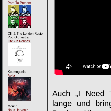
Past To Present
Olli & The London Radio
Pop Orchestra:
Life On Rennes
Kosmogonia:
Aella
Auch „I Need T
lange und bri
Mourir:
Nous, le venin