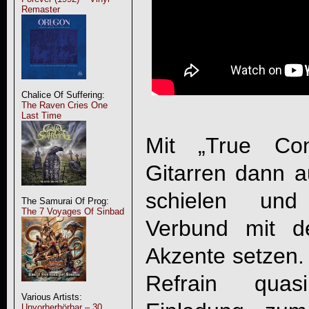
Remaster
Chalice Of Suffering:
The Raven Cries One
Last Time
Mit „True Con
Gitarren dann 
schielen und 
The Samurai Of Prog:
The 7 Voyages Of Sinbad
Verbund mit d
Akzente setzen.
Refrain qua
Various Artists:
Unvorherhörbar – 30