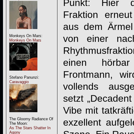
Punkt: Hier d
Fraktion erneu
aus dem Ärmel 
von einer nac
Monkeys On Mars:
Monkeys On Mars
Rhythmusfrakti
einen hörbar
Frontmann, wir
Stefano Panunzi:
Caravaggio
vollends ausg
setzt „Decaden
Vibe mit tatkräf
The Gloomy Radiance Of
exzellent aufgel
The Moon:
As The Stars Shatter In
Agony