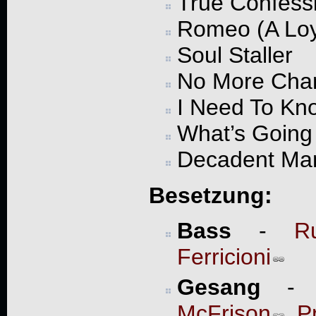
True Confess
Romeo (A Loy
Soul Staller
No More Cha
I Need To Kn
What’s Going
Decadent Ma
Besetzung:
Bass
-
R
Ferricioni
Gesang
McFrison
,
Pr