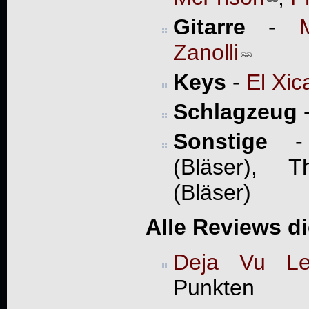
Gitarre
-
Zanolli
Keys
-
El Xic
Schlagzeug
Sonstige
- F
(Bläser), 
(Bläser)
Alle Reviews d
Deja Vu Let
Punkten