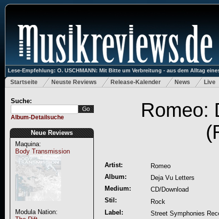
Lese-Empfehlung: O. USCHMANN: Mit Bitte um Verbreitung - aus dem Alltag eines
Startseite
Neuste Reviews
Release-Kalender
News
Live
Suche:
Romeo: D
Album-Detailsuche
(
Neue Reviews
Maquina:
Body Transmission
Artist:
Romeo
Album:
Deja Vu Letters
Medium:
CD/Download
Stil:
Rock
Modula Nation:
Label:
Street Symphonies Rec