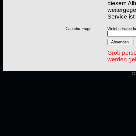
diesem Albu
weitergegeb
Service ist
Captcha-Frage
Welche Farbe ha
Grob pers
werden gel
© 