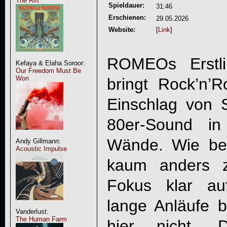
The Rift
Spieldauer:
31:46
Erschienen:
29.05.2026
Website:
[
Link
]
ROMEOs Erstli
Kefaya & Elaha Soroor:
Our Freedom Must Be
Won
bringt Rock’n’R
Einschlag von 
80er-Sound in
Wände. Wie bei
Andy Gillmann:
Acoustic Impulse
kaum anders z
Fokus klar au
lange Anläufe b
Vanderlust:
The Human Farm
hier nicht. D