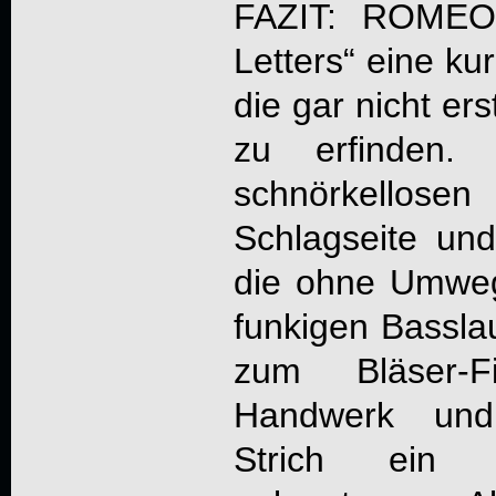
FAZIT:
ROME
Letters
“ eine ku
die gar nicht er
zu erfinden. 
schnörkellose
Schlagseite und
die ohne Umwe
funkigen Basslau
zum Bläser-F
Handwerk und
Strich ein u