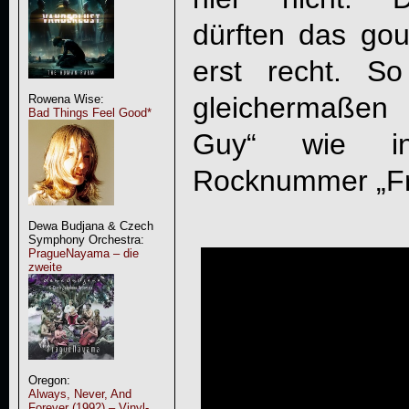
dürften das gou
erst recht. S
gleichermaßen
Rowena Wise:
Bad Things Feel Good*
Guy“ wie in
Rocknummer „Fra
Dewa Budjana & Czech
Symphony Orchestra:
PragueNayama – die
zweite
Oregon:
Always, Never, And
Forever (1992) – Vinyl-