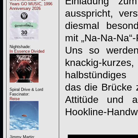
Einladung zum 
Years GO MUSIC, 1996
Anniversary 2026
ausspricht, ver
diesmal besonde
mit „Na-Na-Na“-R
Nightshade:
Uns so werden
In Essence Divided
knackig-ku
halbstündiges
das die Brücke 
Spiral Drive & Lord
Fascinator:
Attitüde und a
Reise
Hookline-Handwe
Jimmy Martin: