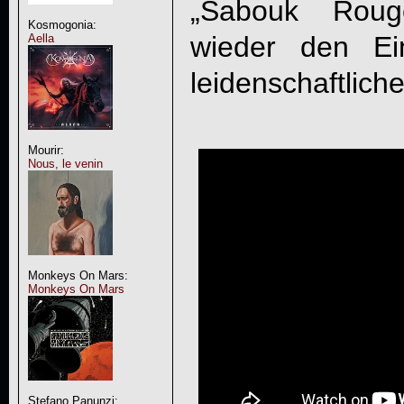
„
Sabouk Roug
Kosmogonia:
wieder den Ei
Aella
leidenschaftlich
Mourir:
Nous, le venin
Monkeys On Mars:
Monkeys On Mars
Stefano Panunzi: