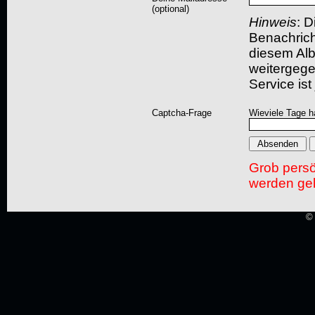
(optional)
Hinweis
: D
Benachric
diesem Albu
weitergegeb
Service ist
Captcha-Frage
Wieviele Tage h
Grob pers
werden gel
© 