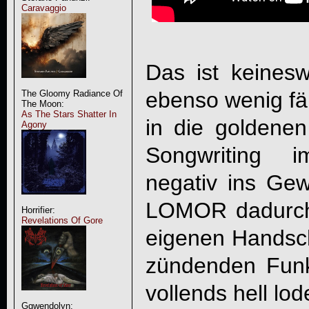
Caravaggio
Das ist keines
ebenso wenig fäl
The Gloomy Radiance Of
The Moon:
As The Stars Shatter In
in die goldenen
Agony
Songwriting i
negativ ins Gewi
LOMOR
dadurch
Horrifier:
Revelations Of Gore
eigenen Handsch
zündenden Funk
vollends hell lo
Ggwendolyn: