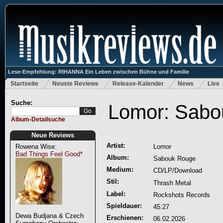
Lese-Empfehlung: RIHANNA Ein Leben zwischen Bühne und Familie
Startseite
Neuste Reviews
Release-Kalender
News
Live
Suche:
Lomor: Sabo
Album-Detailsuche
Neue Reviews
Artist:
Rowena Wise:
Lomor
Bad Things Feel Good*
Album:
Sabouk Rouge
Medium:
CD/LP/Download
Stil:
Thrash Metal
Label:
Rockshots Records
Spieldauer:
45:27
Dewa Budjana & Czech
Erschienen:
06.02.2026