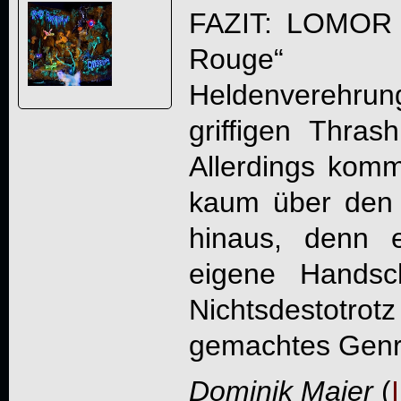
FAZIT:
LOMOR
Rouge
“ lei
Heldenvereh
griffigen Thras
Allerdings kom
kaum über den 
hinaus, denn e
eigene Handsch
Nichtsdestotrot
gemachtes Genr
Dominik Maier
(