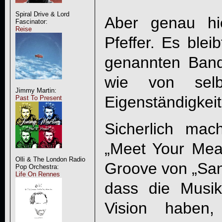
Spiral Drive & Lord
Aber genau hi
Fascinator:
Reise
Pfeffer. Es blei
genannten Ban
wie von selb
Jimmy Martin:
Eigenständigkei
Past To Present
Sicherlich ma
„Meet Your Mea
Olli & The London Radio
Groove von „San
Pop Orchestra:
Life On Rennes
dass die Musi
Vision haben, 