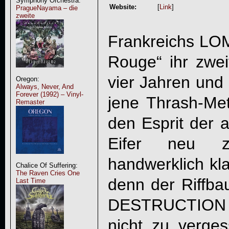
Symphony Orchestra:
Website:
[
Link
]
PragueNayama – die
zweite
Frankreichs
LO
Rouge
“ ihr zwe
vier Jahren und 
Oregon:
Always, Never, And
Forever (1992) – Vinyl-
jene Thrash-Met
Remaster
den Esprit der 
Eifer neu z
handwerklich kl
Chalice Of Suffering:
The Raven Cries One
denn der Riffb
Last Time
DESTRUCTION
nicht zu verges