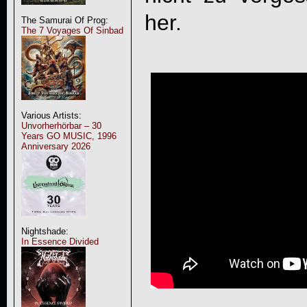
her.
The Samurai Of Prog:
The 7 Voyages Of Sinbad
Various Artists:
Unvorherhörbar – 30
Years GO MUSIC, 1996
Anniversary 2026
Nightshade:
In Essence Divided