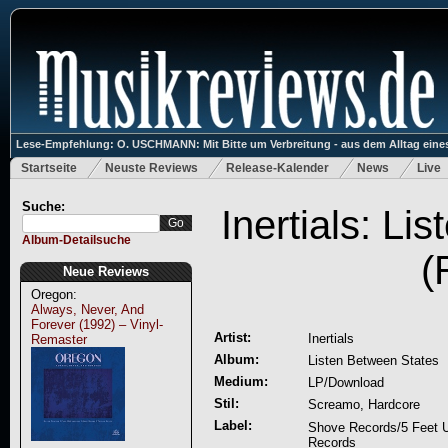
Lese-Empfehlung: O. USCHMANN: Mit Bitte um Verbreitung - aus dem Alltag eines
Startseite
Neuste Reviews
Release-Kalender
News
Live
Suche:
Inertials: Li
Album-Detailsuche
(
Neue Reviews
Oregon:
Always, Never, And
Forever (1992) – Vinyl-
Artist:
Inertials
Remaster
Album:
Listen Between States
Medium:
LP/Download
Stil:
Screamo, Hardcore
Label:
Shove Records/5 Feet U
Records