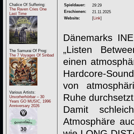
Chalice Of Suffering:
Spieldauer:
29:29
The Raven Cries One
Erschienen:
21.11.2025
Last Time
Website:
[
Link
]
Dänemarks
INE
„
Listen Betwee
The Samurai Of Prog:
The 7 Voyages Of Sinbad
einen atmosphä
Hardcore-Sound
von atmosphär
Various Artists:
Ruhe durchsetzt
Unvorherhörbar – 30
Years GO MUSIC, 1996
Anniversary 2026
Damit schlei
Atmosphäre auc
wie LONG DIST