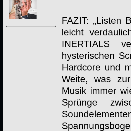
FAZIT: „
Listen 
leicht verdaul
INERTIALS
ver
hysterischen S
Hardcore und m
Weite, was zur
Musik immer wi
Sprünge zwis
Soundelementen
Spannungsboge