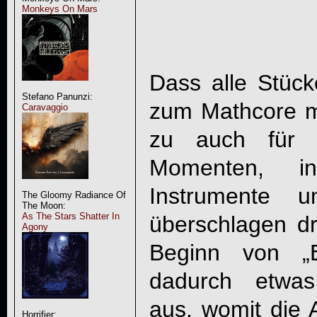
Monkeys On Mars
Dass alle Stücke
Stefano Panunzi:
zum Mathcore mi
Caravaggio
zu auch für a
Momenten, i
Instrumente
The Gloomy Radiance Of
The Moon:
As The Stars Shatter In
überschlagen d
Agony
Beginn von „E
dadurch etwas
aus, womit die 
Horrifier: