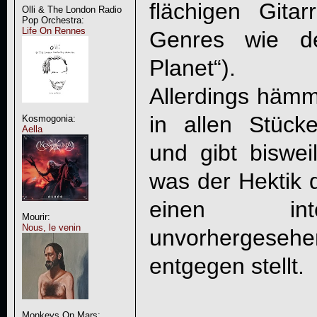
flächigen Gita
Olli & The London Radio
Pop Orchestra:
Life On Rennes
Genres wie de
Planet“).
Allerdings hämm
in allen Stück
Kosmogonia:
Aella
und gibt biswe
was der Hektik 
einen inte
Mourir:
Nous, le venin
unvorhergeseh
entgegen stellt.
Monkeys On Mars: