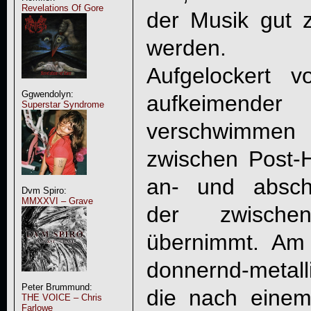
Revelations Of Gore
der Musik gut 
werden.
Aufgelockert
Ggwendolyn:
aufkeimende
Superstar Syndrome
verschwimme
zwischen Post-
an- und absch
Dvm Spiro:
MMXXVI – Grave
der zwische
übernimmt. Am
donnernd-metal
Peter Brummund:
die nach einem
THE VOICE – Chris
Farlowe