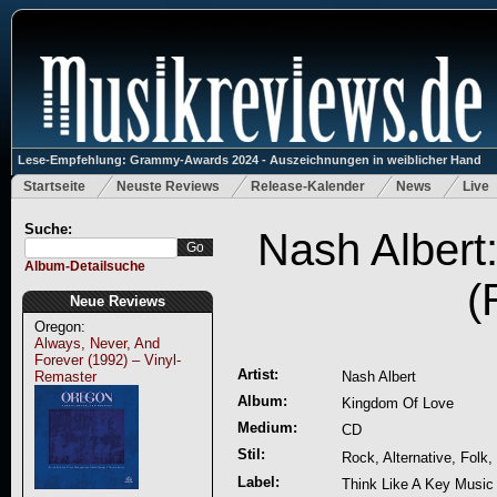
Lese-Empfehlung: Grammy-Awards 2024 - Auszeichnungen in weiblicher Hand
Startseite
Neuste Reviews
Release-Kalender
News
Live
Suche:
Nash Albert
Album-Detailsuche
(
Neue Reviews
Oregon:
Always, Never, And
Forever (1992) – Vinyl-
Artist:
Remaster
Nash Albert
Album:
Kingdom Of Love
Medium:
CD
Stil:
Rock, Alternative, Folk,
Label:
Think Like A Key Music