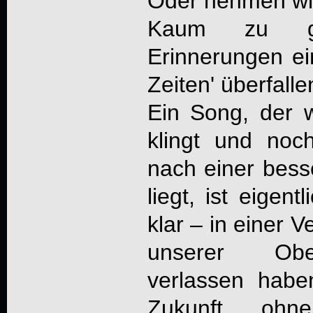
Oder nehmen wir
Kaum zu gl
Erinnerungen ei
Zeiten' überfalle
Ein Song, der 
klingt und no
nach einer bess
liegt, ist eigen
klar – in einer V
unserer Oberf
verlassen habe
Zukunft ohn