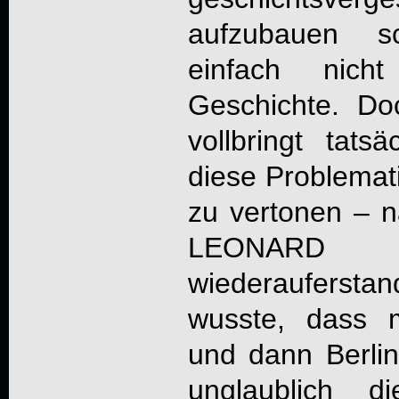
aufzubauen s
einfach nic
Geschichte. D
vollbringt tats
diese Problemat
zu vertonen – n
LEONA
wiederaufersta
wusste, dass 
und dann Berli
unglaublich d