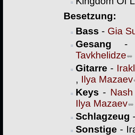
Kingdom Of 
Besetzung:
Bass
-
Gia S
Gesang
Tavkhelidze
Gitarre
-
Irak
,
Ilya Mazaev
Keys
-
Nash 
Ilya Mazaev
Schlagzeug
Sonstige
- Ir