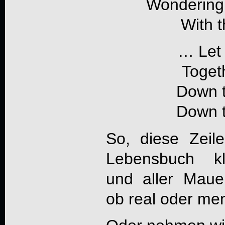
Wondering 
With t
… Let 
Togeth
Down t
Down t
So, diese Zeil
Lebensbuch kle
und aller Maue
ob real oder men