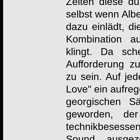
Zeiten diese du
selbst wenn Albe
dazu einlädt, di
Kombination 
klingt. Da sch
Aufforderung z
zu sein. Auf jede
Love
" ein aufr
georgischen Sä
geworden, de
technikbesess
Sound, ausgez