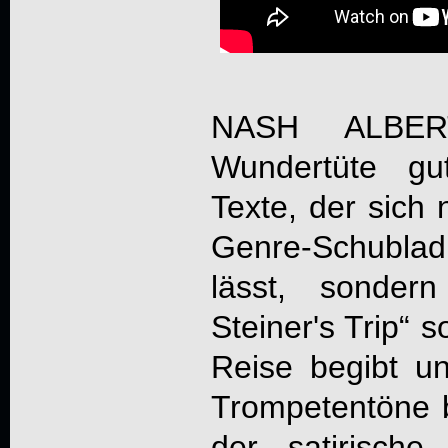
NASH ALBER
Wundertüte gu
Texte, der sich 
Genre-Schublad
lässt, sonder
Steiner's Trip“ 
Reise begibt u
Trompetentöne b
der satirisch