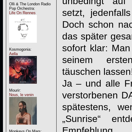
unbedingt auf
Olli & The London Radio
Pop Orchestra:
setzt, jedenfal
Life On Rennes
Doch schon na
das später gesam
sofort klar: Man
Kosmogonia:
Aella
seinem erste
täuschen lassen
Ja – und alle F
Mourir:
verstorbenen D
Nous, le venin
spätestens, w
„Sunrise“ ent
Empfehlung 
Monkeys On Mars: