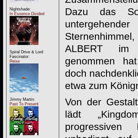
Dazu das Sonn
Nightshade:
In Essence Divided
untergehe
Sternenhimmel,
ALBERT
im Sc
Spiral Drive & Lord
Fascinator:
genommen hat 
Reise
doch nachdenkli
etwa zum Königre
Von der Gestal
Jimmy Martin:
Past To Present
lädt „
Kingd
progressiven 