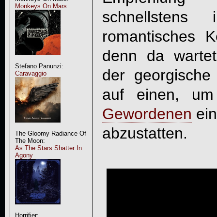
Monkeys On Mars
schnellsten
romantisches K
denn da wartet
Stefano Panunzi:
der georgische 
Caravaggio
auf einen, u
Gewordenen
ein
abzustatten.
The Gloomy Radiance Of
The Moon:
As The Stars Shatter In
Agony
Horrifier: