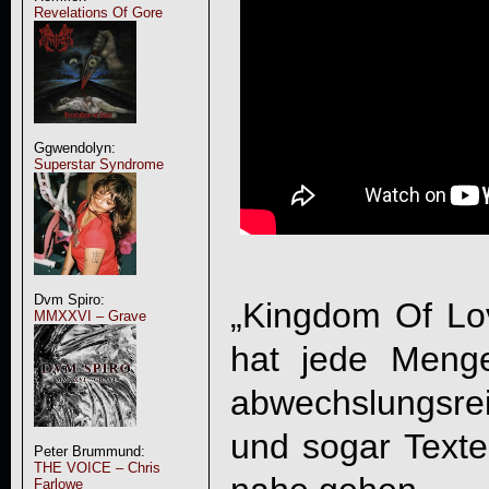
Revelations Of Gore
Ggwendolyn:
Superstar Syndrome
Dvm Spiro:
„
Kingdom Of Lo
MMXXVI – Grave
hat jede Menge
abwechslungsrei
und sogar Texte
Peter Brummund:
THE VOICE – Chris
Farlowe