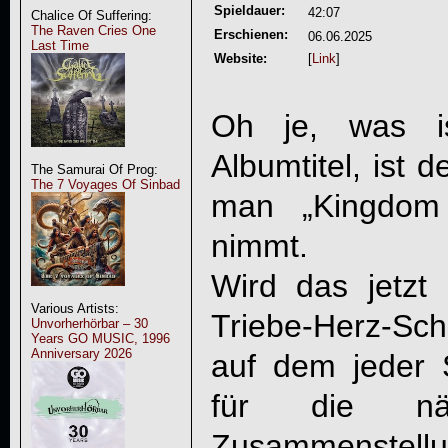
Spieldauer:
42:07
Chalice Of Suffering:
The Raven Cries One
Erschienen:
06.06.2025
Last Time
Website:
[
Link
]
Oh je, was i
Albumtitel, ist 
The Samurai Of Prog:
The 7 Voyages Of Sinbad
man „
Kingdom
nimmt.
Wird das jetzt 
Various Artists:
Triebe-Herz-Sc
Unvorherhörbar – 30
Years GO MUSIC, 1996
Anniversary 2026
auf dem jeder 
für die näch
Zusammenstellun