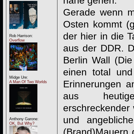
nahe gehen.
Gerade wenn m
Osten kommt (g
der hier in die 
Rob Harrison:
Overflow
aus der DDR. D
Berlin Wall (Die
einen total und
Midge Ure:
Erinnerungen an
A Man Of Two Worlds
aus heuti
erschreckender wi
und angeblich
Anthony Garone:
OK, But Why?
(Brand)Mauern 