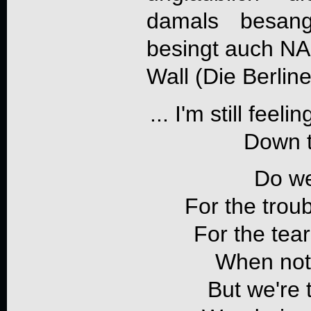
damals besang
besingt auch
NA
Wall (Die Berlin
... I'm still fee
Down t
Do we
For the troub
For the tea
When noth
But we're t