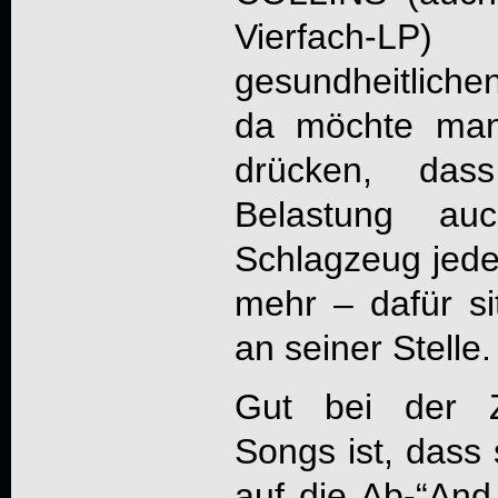
Vierfach-
gesundheitlich
da möchte man
drücken, das
Belastung auc
Schlagzeug jeden
mehr – dafür sit
an seiner Stelle.
Gut bei der Z
Songs ist, dass 
auf die Ab-“An