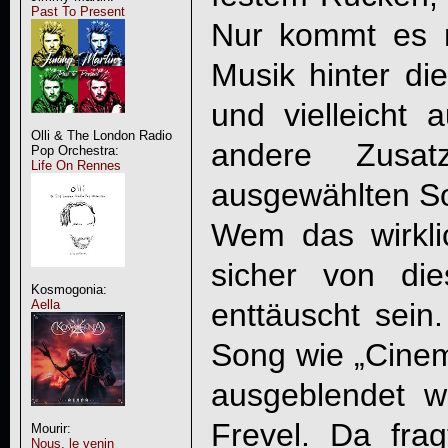
Past To Present
Nur kommt es n
Musik hinter di
und vielleicht 
Olli & The London Radio
andere Zusat
Pop Orchestra:
Life On Rennes
ausgewählten S
Wem das wirklic
sicher von di
Kosmogonia:
Aella
enttäuscht sein
Song wie „Cinem
ausgeblendet wi
Frevel. Da frag
Mourir:
Nous, le venin