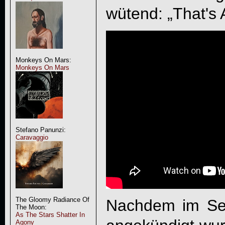
wütend: „That's A
Monkeys On Mars:
Monkeys On Mars
Stefano Panunzi:
Caravaggio
The Gloomy Radiance Of
Nachdem im Se
The Moon:
As The Stars Shatter In
Agony