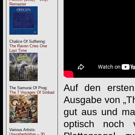
Remaster
Chalice Of Suffering:
The Raven Cries One
Last Time
Auf den ersten 
The Samurai Of Prog:
The 7 Voyages Of Sinbad
Ausgabe von „
T
gut aus und mac
optisch noch 
Various Artists:
Unvorherhörbar – 30