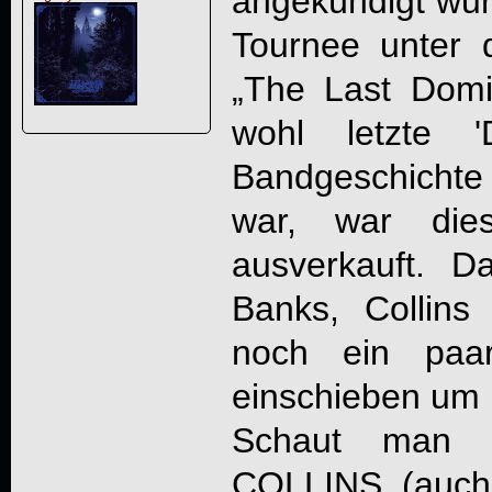
angekündigt wur
Tournee unter 
„
The Last Dom
wohl letzte '
Bandgeschicht
war, war dies
ausverkauft. 
Banks, Collins
noch ein paar
einschieben um 
Schaut man s
COLLINS (auch