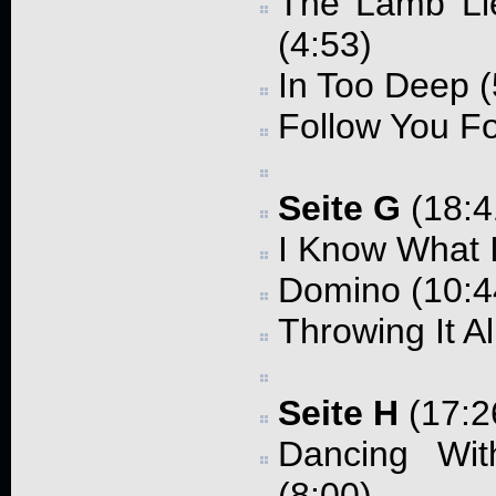
The Lamb Li
(4:53)
In Too Deep (
Follow You Fo
Seite G
(18:4
I Know What I
Domino (10:4
Throwing It Al
Seite H
(17:2
Dancing Wit
(8:00)