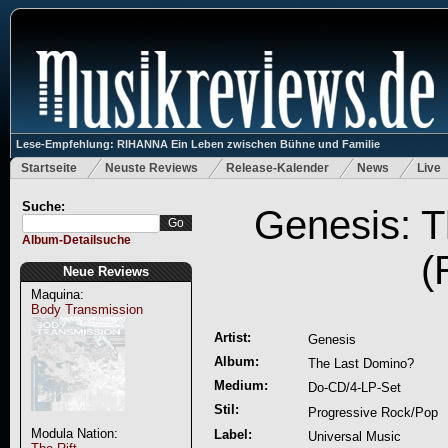
Lese-Empfehlung: RIHANNA Ein Leben zwischen Bühne und Familie
Startseite
Neuste Reviews
Release-Kalender
News
Live
Suche:
Genesis: 
Album-Detailsuche
(
Neue Reviews
Maquina:
Body Transmission
Artist:
Genesis
Album:
The Last Domino?
Medium:
Do-CD/4-LP-Set
Stil:
Progressive Rock/Pop
Modula Nation:
Label:
Universal Music