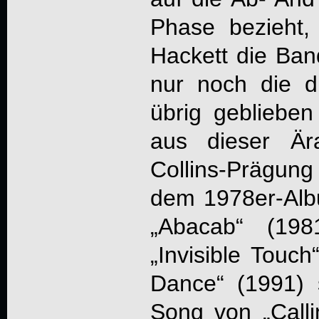
Phase bezieht
Hackett die Ban
nur noch die dr
übrig geblieben 
aus dieser Ära
Collins-Prägun
dem 1978er-Alb
„Abacab“ (198
„Invisible Touc
Dance“ (1991)
Song von „Callin