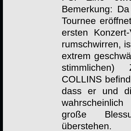
Bemerkung: D
Tournee eröffne
ersten Konzert
rumschwirren, ist
extrem geschwäc
stimmlichen)
COLLINS befindet
dass er und d
wahrscheinlic
große Bless
überstehen.