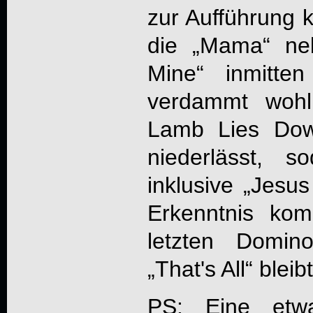
zur Aufführung 
die „Mama“ n
Mine“ inmitte
verdammt wohl
Lamb Lies Do
niederlässt, 
inklusive „Jes
Erkenntnis ko
letzten Domin
„That's All“ bleibt
PS: Eine etwa