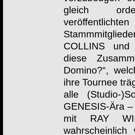
gleich orde
veröffentl
Stammmitglied
COLLINS und
diese Zusamme
Domino?
“, welc
ihre Tournee trä
alle (Studio-)
GENESIS
-Ära –
mit RAY WI
wahrscheinlich