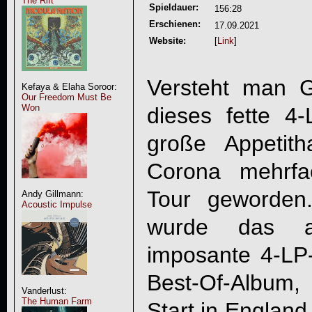
The Rift
Spieldauer:
156:28
Erschienen:
17.09.2021
Website:
[
Link
]
Versteht man
Kefaya & Elaha Soroor:
Our Freedom Must Be
Won
dieses fette 4
große Appetit
Corona mehrfa
Tour geworden
Andy Gillmann:
Acoustic Impulse
wurde das a
imposante 4-LP
Best-Of-Album,
Vanderlust:
The Human Farm
Start in Englan