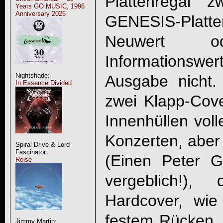
Plattenregal 
Years GO MUSIC, 1996
Anniversary 2026
GENESIS
-Plat
Neuwert od
Informationswe
Nightshade:
Ausgabe nicht.
In Essence Divided
zwei Klapp-Cove
Innenhüllen vol
Konzerten, aber 
Spiral Drive & Lord
Fascinator:
(Einen Peter G
Reise
vergeblich!)
Hardcover, wi
festem Rücken, 
Jimmy Martin: