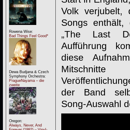
Volk verjubelt,
Songs enthält,
„
The Last Do
Rowena Wise:
Bad Things Feel Good*
Aufführung ko
diese Aufnahm
Mitschni
Dewa Budjana & Czech
Symphony Orchestra:
Veröffentlichung
PragueNayama – die
zweite
der Band selb
Song-Auswahl de
Oregon:
Always, Never, And
Forever (1992) – Vinyl-