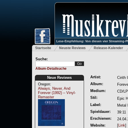
Lese-Empfehlung: Von diesen vier Streaming-P
Startseite
Neuste Reviews
Release-Kalender
Suche:
Album-Detailsuche
Artist:
Neue Reviews
Cirith
Album:
Oregon:
Foreve
Always, Never, And
Medium:
CD/LP
Forever (1992) – Vinyl-
Remaster
Stil:
Epic 
Label:
Metal
Spieldauer:
39:11
Erschienen:
24.04
Website:
[
Link
]