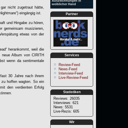
Auszeichnungen in
weiblicher Hand
ar nicht zugetraut hätte,
ightmare“) eingängig ist.
Partner
haft und Hingabe zu hören,
eder gemeinsam musizieren,
 Verspätung etwas von der
ead“ herankommt, weil die
das neue Album von
CIRITH
Services
bst wenn da sentimentale
Review-Feed
News-Feed
Interview-Feed
fast 30 Jahre nach ihrem
Live-Review-Feed
n zu hoffen wagten. So ein
it den verdienten Erfolg
Statistiken
 können.
Reviews: 26035
Interviews: 621
News: 5531
Live-Rezis: 605
Wir