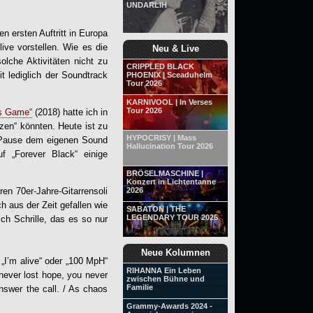
UNDARLIH
n ersten Auftritt in Europa
ive vorstellen. Wie es die
Neu & Live
lche Aktivitäten nicht zu
CRIPPLED BLACK
t lediglich der Soundtrack
PHOENIX | Sceaduhelm
Tour 2026
KARNIVOOL | In Verses
Tour 2026
’s Game“
(2018) hatte ich in
en“ könnten. Heute ist zu
HYPOCRISY | Mass
r Pause dem eigenen Sound
Hallucination Tour 2026
f „
Forever Black
“ einige
BRÖSELMASCHINE |
Konzert in Lichtentanne
2026
en 70er-Jahre-Gitarrensoli
aus der Zeit gefallen wie
SABATON | THE
LEGENDARY TOUR 2025
ch Schrille, das es so nur
Neue Kolumnen
 „I’m alive“ oder „100 MpH“
RIHANNA Ein Leben
never lost hope, you never
zwischen Bühne und
Familie
nswer the call. / As chaos
Grammy-Awards 2024 -