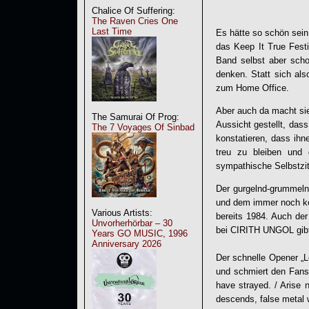
Chalice Of Suffering:
The Raven Cries One
Last Time
Es hätte so schön sein
das Keep It True Festi
Band selbst aber scho
denken. Statt sich also
zum Home Office.
Aber auch da macht si
The Samurai Of Prog:
Aussicht gestellt, das
The 7 Voyages Of Sinbad
konstatieren, dass ih
treu zu bleiben und 
sympathische Selbstzit
Der gurgelnd-grummelnd
und dem immer noch ko
Various Artists:
bereits 1984. Auch de
Unvorherhörbar – 30
bei
CIRITH UNGOL
gibt
Years GO MUSIC, 1996
Anniversary 2026
Der schnelle Opener „Le
und schmiert den Fans
have strayed. / Arise 
descends, false metal wi