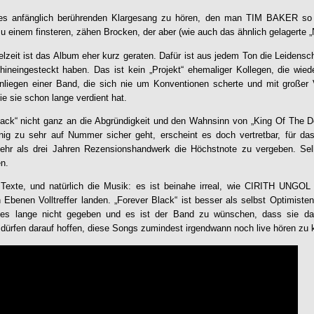
t es anfänglich berührenden Klargesang zu hören, den man TIM BAKER so g
u einem finsteren, zähen Brocken, der aber (wie auch das ähnlich gelagerte „N
elzeit ist das Album eher kurz geraten. Dafür ist aus jedem Ton die Leidensc
 hineingesteckt haben. Das ist kein „Projekt“ ehemaliger Kollegen, die wi
liegen einer Band, die sich nie um Konventionen scherte und mit großer
e sie schon lange verdient hat.
lack
“ nicht ganz an die Abgründigkeit und den Wahnsinn von „King Of The D
enig zu sehr auf Nummer sicher geht, erscheint es doch vertretbar, für 
ehr als drei Jahren Rezensionshandwerk die Höchstnote zu vergeben. Sel
en.
exte, und natürlich die Musik: es ist beinahe irreal, wie
CIRITH UNGOL
 Ebenen Volltreffer landen. „
Forever Black
“ ist besser als selbst Optimiste
s lange nicht gegeben und es ist der Band zu wünschen, dass sie dam
n dürfen darauf hoffen, diese Songs zumindest irgendwann noch live hören zu