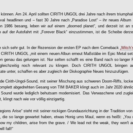
 können. Am 24. April sollten
CIRITH UNGOL
drei Jahre nach ihrem triumphale
val headlinen und – fast 30 Jahre nach „Paradise Lost“ – ihr neues Album l
n 1986 besang, leben wir auf einem „doomed planet“, und derzeit ist an so
 auf der Autofahrt mit „
Forever Black
“ einzustimmen, ist die Scheibe derzei
e sich sehr gut. In der Rezension der ersten EP nach dem Comeback
„Witch
s
CIRITH UNGOL
„mit einem neuen Albun erneut Maßstäbe im Epic Metal setz
nen genau das gelungen ist. Nur selten schafft es eine Band nach so lange
gleichzeitig noch relevant zu klingen. Doch
CIRITH UNGOL
bringen au
ate unter, schaffen es aber zugleich der Diskographie Neues hinzuzufügen.
e Cirith-Ungol-Sound, mit seiner Mischung aus schweren Doom-Riffs, locker
mplett abgedrehten Gesang von TIM BAKER klingt auch im Jahr 2020 ähnlich 
r Sound wurde lediglich behutsam modernisiert. Das Verwaschene und zuglei
, klingt nach wie vor völlig einzigartig.
gions Arise“ steht mit seiner rockigen Grundausrichtung in der Tradition von
, die so lange gewartet haben, etwas Honig ums Maul, wenn es heißt: „You 
now my children, arise from the grave. / We lead not the weak, they won't a
ll fall!“