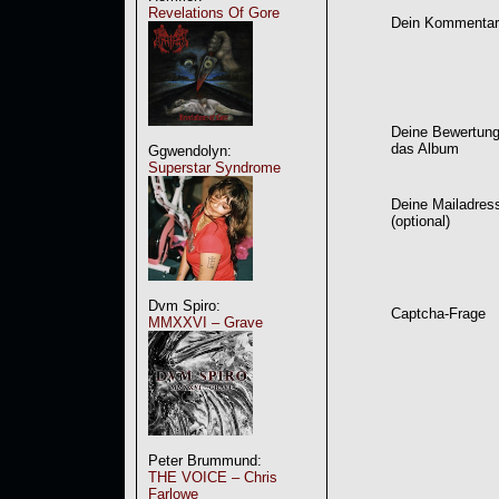
Revelations Of Gore
Dein Kommentar
Deine Bewertung
das Album
Ggwendolyn:
Superstar Syndrome
Deine Mailadres
(optional)
Dvm Spiro:
Captcha-Frage
MMXXVI – Grave
Peter Brummund:
THE VOICE – Chris
Farlowe