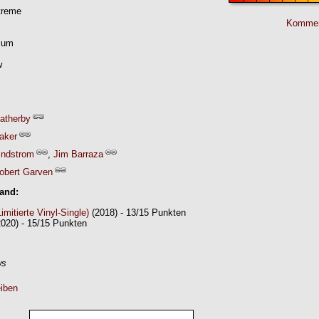
treme
Kommen
sum
w
eatherby
aker
indstrom
,
Jim Barraza
obert Garven
Band:
mitierte Vinyl-Single)
(2018) - 13/15 Punkten
020) - 15/15 Punkten
ws
iben