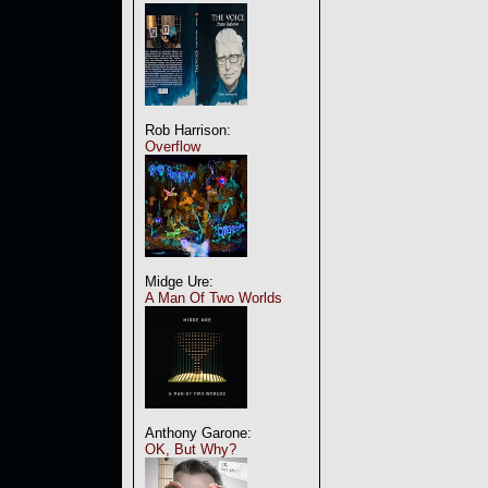
Rob Harrison:
Overflow
Midge Ure:
A Man Of Two Worlds
Anthony Garone:
OK, But Why?