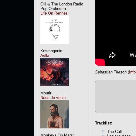
Olli & The London Radio
Pop Orchestra:
Life On Rennes
Kosmogonia:
Aella
Sebastian Triesch
(
Info
Mourir:
Nous, le venin
Tracklist:
The Call
Monkeys On Mars: