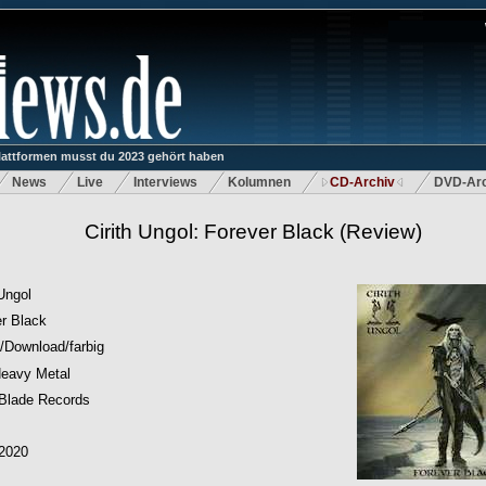
lattformen musst du 2023 gehört haben
News
Live
Interviews
Kolumnen
CD-Archiv
DVD-Arc
Cirith Ungol: Forever Black
(Review)
 Ungol
r Black
/Download/farbig
Heavy Metal
 Blade Records
.2020