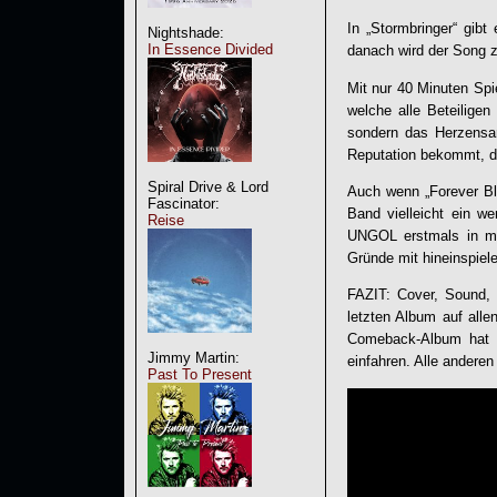
In „Stormbringer“ gib
Nightshade:
In Essence Divided
danach wird der Song z
Mit nur 40 Minuten Spi
welche alle Beteiligen
sondern das Herzensan
Reputation bekommt, di
Spiral Drive & Lord
Auch wenn „
Forever B
Fascinator:
Band vielleicht ein w
Reise
UNGOL
erstmals in m
Gründe mit hineinspiel
FAZIT: Cover, Sound, T
letzten Album auf allen
Comeback-Album hat e
Jimmy Martin:
einfahren. Alle andere
Past To Present