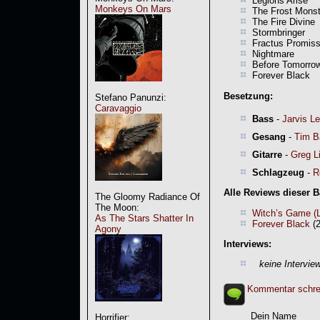
Legions Arise
Monkeys On Mars
The Frost Mons
The Fire Divine
Stormbringer
Fractus Promis
Nightmare
Before Tomorro
Forever Black
Besetzung:
Stefano Panunzi:
Caravaggio
Bass
-
Jarvis L
Gesang
-
Tim B
Gitarre
-
Greg L
Schlagzeug
-
R
Alle Reviews dieser 
The Gloomy Radiance Of
The Moon:
Witch’s Game (Li
As The Stars Shatter In
Forever Black
(2
Agony
Interviews:
keine Intervie
Kommentar schre
Dein Name
Horrifier: