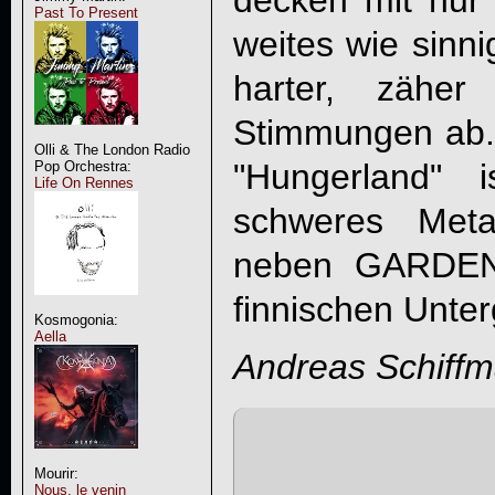
decken mit nur
Past To Present
weites wie sinn
harter, zäher
Stimmungen ab. N
Olli & The London Radio
"
Hungerland
" i
Pop Orchestra:
Life On Rennes
schweres Meta
neben GARDE
finnischen Unter
Kosmogonia:
Aella
Andreas Schiff
Mourir:
Nous, le venin