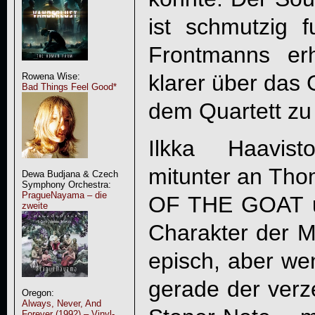
ist schmutzig 
Frontmanns er
klarer über das
Rowena Wise:
Bad Things Feel Good*
dem Quartett zu 
Ilkka Haavist
mitunter an Th
Dewa Budjana & Czech
Symphony Orchestra:
PragueNayama – die
OF THE GOAT 
zweite
Charakter der M
episch, aber wen
gerade der verz
Oregon:
Always, Never, And
Forever (1992) – Vinyl-