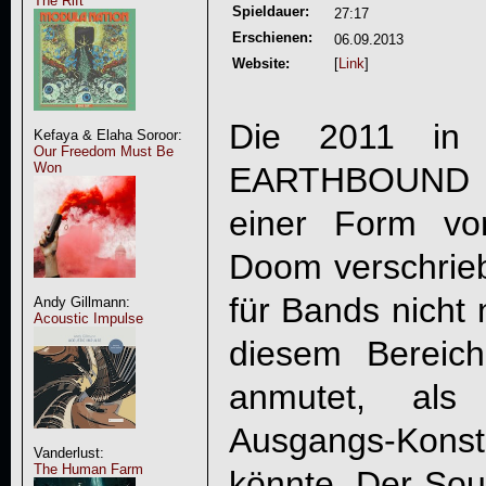
The Rift
Spieldauer:
27:17
Erschienen:
06.09.2013
Website:
[
Link
]
Die 2011 in H
Kefaya & Elaha Soroor:
Our Freedom Must Be
Won
EARTHBOUND
einer Form vo
Doom verschrieb
für Bands nicht 
Andy Gillmann:
Acoustic Impulse
diesem Bereich
anmutet, al
Ausgangs-Kon
Vanderlust:
The Human Farm
könnte. Der Sou