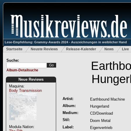
Lese-Empfehlung: Grammy-Awards 2024 - Auszeichnungen in weiblicher Hand
Startseite
Neuste Reviews
Release-Kalender
News
Live
Suche:
Earthb
Album-Detailsuche
Hunger
Neue Reviews
Maquina:
Body Transmission
Artist:
Earthbound Machine
Album:
Hungerland
Medium:
CD/Download
Stil:
Doom Metal
Modula Nation:
Label:
Eigenvertrieb