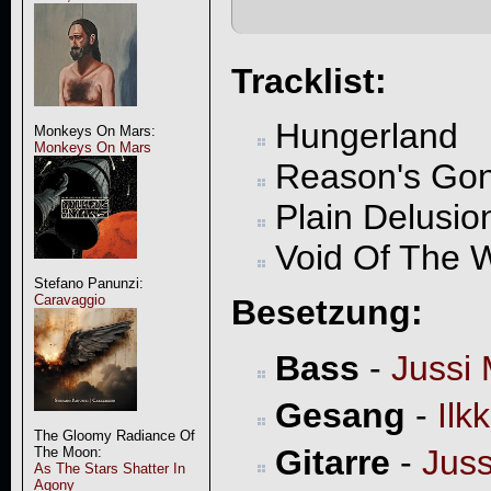
Tracklist:
Hungerland
Monkeys On Mars:
Monkeys On Mars
Reason's Go
Plain Delusio
Void Of The W
Stefano Panunzi:
Caravaggio
Besetzung:
Bass
-
Jussi 
Gesang
-
Ilk
The Gloomy Radiance Of
Gitarre
-
Juss
The Moon:
As The Stars Shatter In
Agony