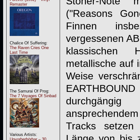
Stoner-Note m
Remaster
("Reasons Gon
Finnen insb
vergessenen AB
Chalice Of Suffering:
klassischen
The Raven Cries One
Last Time
metallische auf 
Weise verschrän
EARTHBOUND
The Samurai Of Prog:
The 7 Voyages Of Sinbad
durchgängig
ansprechendem 
Tracks setzen 
Various Artists:
Länge von bis 
Unvorherhörbar – 30